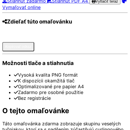
Stiahnuť zadarmo
Stiahnuť PDF A4
Vytlačiť teraz
Vymaľovať online
Zdieľať túto omaľovánku
Pinterest
Facebook
Twitter
WhatsApp
Telegram
Email
Kopírovať odkaz
Možnosti tlače a stiahnutia
Vysoká kvalita PNG formát
K dispozícii okamžitá tlač
Optimalizované pre papier A4
Zadarmo pre osobné použitie
Bez registrácie
O tejto omaľovánke
Táto omaľovánka zdarma zobrazuje skupinu veselých
tučniakov, ktorí sa s nadšením zúčastňujú curlingového