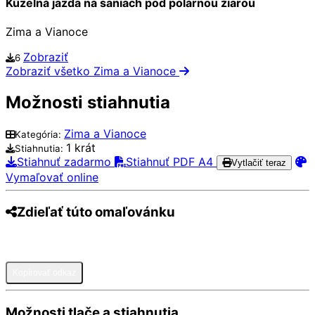
Kúzelná jazda na saniach pod polárnou žiarou
Zima a Vianoce
Zobraziť
6
Zobraziť všetko Zima a Vianoce
Možnosti stiahnutia
Zima a Vianoce
Kategória:
1 krát
Stiahnutia:
Stiahnuť zadarmo
Stiahnuť PDF A4
Vytlačiť teraz
Vymaľovať online
Zdieľať túto omaľovánku
Pinterest
Facebook
Twitter
WhatsApp
Telegram
Email
Kopírovať odkaz
Možnosti tlače a stiahnutia