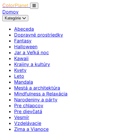
ColorPlanet
Domov
Kategórie
Abeceda
Dopravné prostriedky
Fantasy
Halloween
Jar a Veľká noc
Kawaii
Krajiny a kultúry
Kvety
Leto
Mandala
Mestá a architektúra
Mindfulness a Relaxácia
Narodeniny a párty
Pre chlapcov
Pre dievčatá
Vesmír
Vzdelávacie
Zima a Vianoce