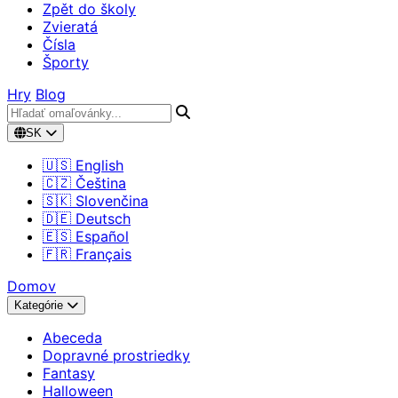
Zpět do školy
Zvieratá
Čísla
Športy
Hry
Blog
SK
🇺🇸 English
🇨🇿 Čeština
🇸🇰 Slovenčina
🇩🇪 Deutsch
🇪🇸 Español
🇫🇷 Français
Domov
Kategórie
Abeceda
Dopravné prostriedky
Fantasy
Halloween