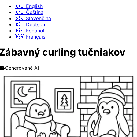
🇺🇸 English
🇨🇿 Čeština
🇸🇰 Slovenčina
🇩🇪 Deutsch
🇪🇸 Español
🇫🇷 Français
Zábavný curling tučniakov
Generované AI