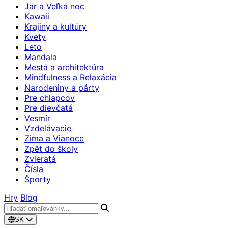
Jar a Veľká noc
Kawaii
Krajiny a kultúry
Kvety
Leto
Mandala
Mestá a architektúra
Mindfulness a Relaxácia
Narodeniny a párty
Pre chlapcov
Pre dievčatá
Vesmír
Vzdelávacie
Zima a Vianoce
Zpět do školy
Zvieratá
Čísla
Športy
Hry
Blog
SK