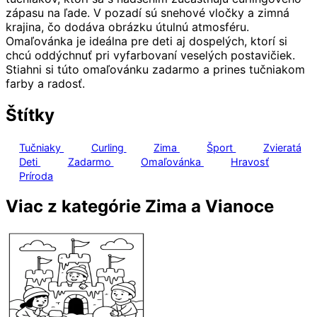
zápasu na ľade. V pozadí sú snehové vločky a zimná
krajina, čo dodáva obrázku útulnú atmosféru.
Omaľovánka je ideálna pre deti aj dospelých, ktorí si
chcú oddýchnuť pri vyfarbovaní veselých postavičiek.
Stiahni si túto omaľovánku zadarmo a prines tučniakom
farby a radosť.
Štítky
Tučniaky
Curling
Zima
Šport
Zvieratá
Deti
Zadarmo
Omaľovánka
Hravosť
Príroda
Viac z kategórie Zima a Vianoce