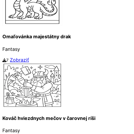
Omaľovánka majestátny drak
Fantasy
Zobraziť
7
Kováč hviezdnych mečov v čarovnej ríši
Fantasy