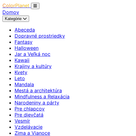
ColorPlanet
Domov
Kategórie
Abeceda
Dopravné prostriedky
Fantasy
Halloween
Jar a Veľká noc
Kawaii
Krajiny a kultúry
Kvety
Leto
Mandala
Mestá a architektúra
Mindfulness a Relaxácia
Narodeniny a párty
Pre chlapcov
Pre dievčatá
Vesmír
Vzdelávacie
Zima a Vianoce