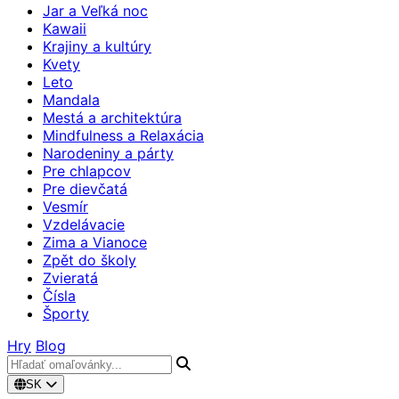
Jar a Veľká noc
Kawaii
Krajiny a kultúry
Kvety
Leto
Mandala
Mestá a architektúra
Mindfulness a Relaxácia
Narodeniny a párty
Pre chlapcov
Pre dievčatá
Vesmír
Vzdelávacie
Zima a Vianoce
Zpět do školy
Zvieratá
Čísla
Športy
Hry
Blog
SK