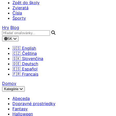
Zpět do školy
Zvieratá
Čísla
Športy
Hry
Blog
SK
🇺🇸 English
🇨🇿 Čeština
🇸🇰 Slovenčina
🇩🇪 Deutsch
🇪🇸 Español
🇫🇷 Français
Domov
Kategórie
Abeceda
Dopravné prostriedky
Fantasy
Halloween