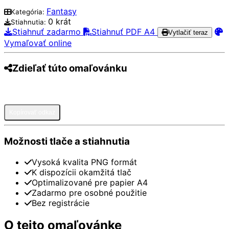
Fantasy
Kategória:
0 krát
Stiahnutia:
Stiahnuť zadarmo
Stiahnuť PDF A4
Vytlačiť teraz
Vymaľovať online
Zdieľať túto omaľovánku
Pinterest
Facebook
Twitter
WhatsApp
Telegram
Email
Kopírovať odkaz
Možnosti tlače a stiahnutia
Vysoká kvalita PNG formát
K dispozícii okamžitá tlač
Optimalizované pre papier A4
Zadarmo pre osobné použitie
Bez registrácie
O tejto omaľovánke