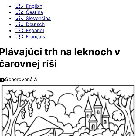
🇺🇸 English
🇨🇿 Čeština
🇸🇰 Slovenčina
🇩🇪 Deutsch
🇪🇸 Español
🇫🇷 Français
Plávajúci trh na leknoch v
čarovnej ríši
Generované AI