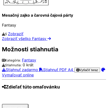
Mesačný zajko a čarovná čajová párty
Fantasy
Zobraziť
5
Zobraziť všetko Fantasy
Možnosti stiahnutia
Fantasy
Kategória:
0 krát
Stiahnutia:
Stiahnuť zadarmo
Stiahnuť PDF A4
Vytlačiť teraz
Vymaľovať online
Zdieľať túto omaľovánku
Pinterest
Facebook
Twitter
WhatsApp
Telegram
Email
Kopírovať odkaz