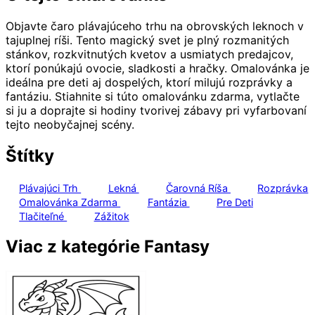
Objavte čaro plávajúceho trhu na obrovských leknoch v
tajuplnej ríši. Tento magický svet je plný rozmanitých
stánkov, rozkvitnutých kvetov a usmiatych predajcov,
ktorí ponúkajú ovocie, sladkosti a hračky. Omalovánka je
ideálna pre deti aj dospelých, ktorí milujú rozprávky a
fantáziu. Stiahnite si túto omalovánku zdarma, vytlačte
si ju a doprajte si hodiny tvorivej zábavy pri vyfarbovaní
tejto neobyčajnej scény.
Štítky
Plávajúci Trh
Lekná
Čarovná Ríša
Rozprávka
Omalovánka Zdarma
Fantázia
Pre Deti
Tlačiteľné
Zážitok
Viac z kategórie Fantasy