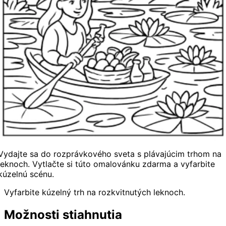
Vydajte sa do rozprávkového sveta s plávajúcim trhom na
leknoch. Vytlačte si túto omalovánku zdarma a vyfarbite
kúzelnú scénu.
Vyfarbite kúzelný trh na rozkvitnutých leknoch.
Možnosti stiahnutia