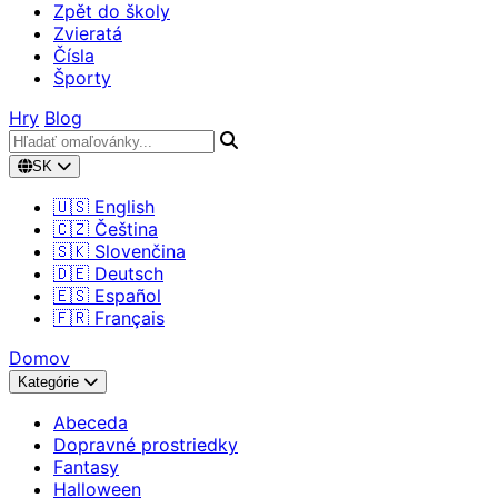
Zpět do školy
Zvieratá
Čísla
Športy
Hry
Blog
SK
🇺🇸 English
🇨🇿 Čeština
🇸🇰 Slovenčina
🇩🇪 Deutsch
🇪🇸 Español
🇫🇷 Français
Domov
Kategórie
Abeceda
Dopravné prostriedky
Fantasy
Halloween