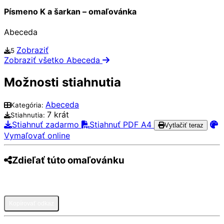
Písmeno K a šarkan – omaľovánka
Abeceda
Zobraziť
5
Zobraziť všetko Abeceda
Možnosti stiahnutia
Abeceda
Kategória:
7 krát
Stiahnutia:
Stiahnuť zadarmo
Stiahnuť PDF A4
Vytlačiť teraz
Vymaľovať online
Zdieľať túto omaľovánku
Pinterest
Facebook
Twitter
WhatsApp
Telegram
Email
Kopírovať odkaz