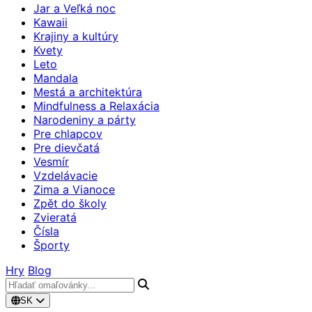
Jar a Veľká noc
Kawaii
Krajiny a kultúry
Kvety
Leto
Mandala
Mestá a architektúra
Mindfulness a Relaxácia
Narodeniny a párty
Pre chlapcov
Pre dievčatá
Vesmír
Vzdelávacie
Zima a Vianoce
Zpět do školy
Zvieratá
Čísla
Športy
Hry
Blog
SK