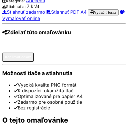
Abeceda
Kategória:
7 krát
Stiahnutia:
Stiahnuť zadarmo
Stiahnuť PDF A4
Vytlačiť teraz
Vymaľovať online
Zdieľať túto omaľovánku
Pinterest
Facebook
Twitter
WhatsApp
Telegram
Email
Kopírovať odkaz
Možnosti tlače a stiahnutia
Vysoká kvalita PNG formát
K dispozícii okamžitá tlač
Optimalizované pre papier A4
Zadarmo pre osobné použitie
Bez registrácie
O tejto omaľovánke