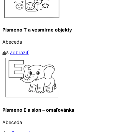
Písmeno T a vesmírne objekty
Abeceda
Zobraziť
8
Písmeno E a slon – omaľovánka
Abeceda