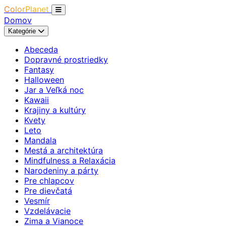
ColorPlanet
Domov
Kategórie
Abeceda
Dopravné prostriedky
Fantasy
Halloween
Jar a Veľká noc
Kawaii
Krajiny a kultúry
Kvety
Leto
Mandala
Mestá a architektúra
Mindfulness a Relaxácia
Narodeniny a párty
Pre chlapcov
Pre dievčatá
Vesmír
Vzdelávacie
Zima a Vianoce