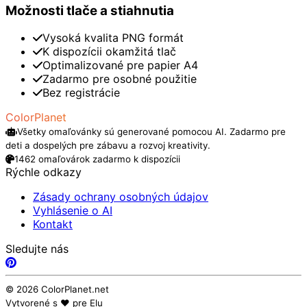
Možnosti tlače a stiahnutia
Vysoká kvalita PNG formát
K dispozícii okamžitá tlač
Optimalizované pre papier A4
Zadarmo pre osobné použitie
Bez registrácie
ColorPlanet
Všetky omaľovánky sú generované pomocou AI. Zadarmo pre
deti a dospelých pre zábavu a rozvoj kreativity.
1462 omaľovárok zadarmo k dispozícii
Rýchle odkazy
Zásady ochrany osobných údajov
Vyhlásenie o AI
Kontakt
Sledujte nás
© 2026 ColorPlanet.net
Vytvorené s ❤️ pre Elu