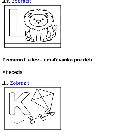
Zobraziť
15
Písmeno L a lev – omaľovánka pre deti
Abeceda
Zobraziť
8