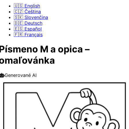
🇺🇸 English
🇨🇿 Čeština
🇸🇰 Slovenčina
🇩🇪 Deutsch
🇪🇸 Español
🇫🇷 Français
Písmeno M a opica –
omaľovánka
Generované AI