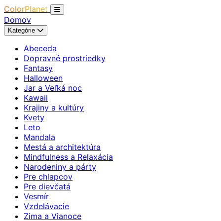
ColorPlanet
Domov
Kategórie
Abeceda
Dopravné prostriedky
Fantasy
Halloween
Jar a Veľká noc
Kawaii
Krajiny a kultúry
Kvety
Leto
Mandala
Mestá a architektúra
Mindfulness a Relaxácia
Narodeniny a párty
Pre chlapcov
Pre dievčatá
Vesmír
Vzdelávacie
Zima a Vianoce