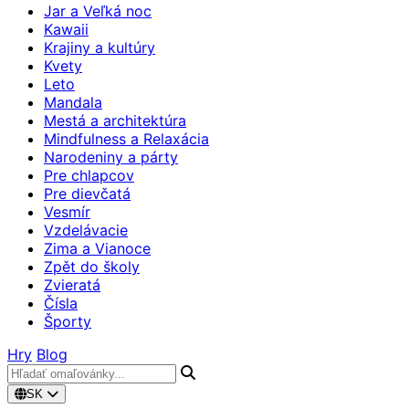
Jar a Veľká noc
Kawaii
Krajiny a kultúry
Kvety
Leto
Mandala
Mestá a architektúra
Mindfulness a Relaxácia
Narodeniny a párty
Pre chlapcov
Pre dievčatá
Vesmír
Vzdelávacie
Zima a Vianoce
Zpět do školy
Zvieratá
Čísla
Športy
Hry
Blog
SK