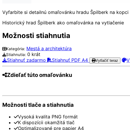
Vyfarbite si detailnú omaľovánku hradu Špilberk na kopci 
Historický hrad Špilberk ako omaľovánka na vytlačenie
Možnosti stiahnutia
Mestá a architektúra
Kategória:
0 krát
Stiahnutia:
Stiahnuť zadarmo
Stiahnuť PDF A4
V
Vytlačiť teraz
Zdieľať túto omaľovánku
Pinterest
Facebook
Twitter
WhatsApp
Te
Možnosti tlače a stiahnutia
Vysoká kvalita PNG formát
K dispozícii okamžitá tlač
Optimalizované pre papier A4