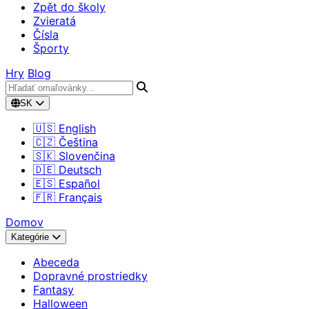
Zpět do školy
Zvieratá
Čísla
Športy
Hry
Blog
SK
🇺🇸 English
🇨🇿 Čeština
🇸🇰 Slovenčina
🇩🇪 Deutsch
🇪🇸 Español
🇫🇷 Français
Domov
Kategórie
Abeceda
Dopravné prostriedky
Fantasy
Halloween