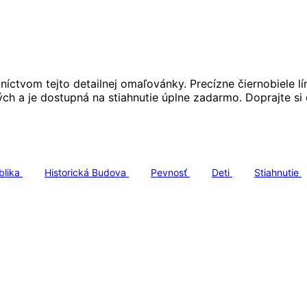
níctvom tejto detailnej omaľovánky. Precízne čiernobiele l
ých a je dostupná na stiahnutie úplne zadarmo. Doprajte si
blika
Historická Budova
Pevnosť
Deti
Stiahnutie