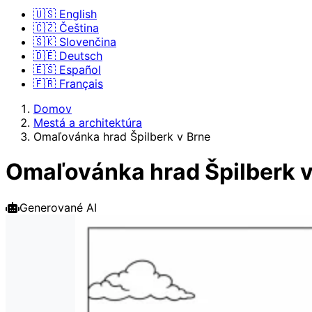
🇺🇸 English
🇨🇿 Čeština
🇸🇰 Slovenčina
🇩🇪 Deutsch
🇪🇸 Español
🇫🇷 Français
Domov
Mestá a architektúra
Omaľovánka hrad Špilberk v Brne
Omaľovánka hrad Špilberk v
Generované AI