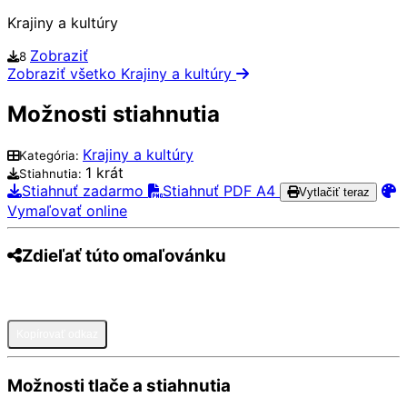
Krajiny a kultúry
Zobraziť
8
Zobraziť všetko Krajiny a kultúry
Možnosti stiahnutia
Krajiny a kultúry
Kategória:
1 krát
Stiahnutia:
Stiahnuť zadarmo
Stiahnuť PDF A4
Vytlačiť teraz
Vymaľovať online
Zdieľať túto omaľovánku
Pinterest
Facebook
Twitter
WhatsApp
Telegram
Email
Kopírovať odkaz
Možnosti tlače a stiahnutia