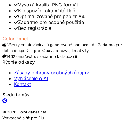
Vysoká kvalita PNG formát
K dispozícii okamžitá tlač
Optimalizované pre papier A4
Zadarmo pre osobné použitie
Bez registrácie
ColorPlanet
Všetky omaľovánky sú generované pomocou AI. Zadarmo pre
deti a dospelých pre zábavu a rozvoj kreativity.
1462 omaľovárok zadarmo k dispozícii
Rýchle odkazy
Zásady ochrany osobných údajov
Vyhlásenie o AI
Kontakt
Sledujte nás
© 2026 ColorPlanet.net
Vytvorené s ❤️ pre Elu