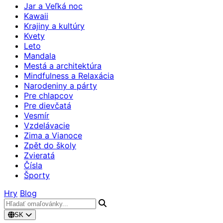
Jar a Veľká noc
Kawaii
Krajiny a kultúry
Kvety
Leto
Mandala
Mestá a architektúra
Mindfulness a Relaxácia
Narodeniny a párty
Pre chlapcov
Pre dievčatá
Vesmír
Vzdelávacie
Zima a Vianoce
Zpět do školy
Zvieratá
Čísla
Športy
Hry
Blog
SK