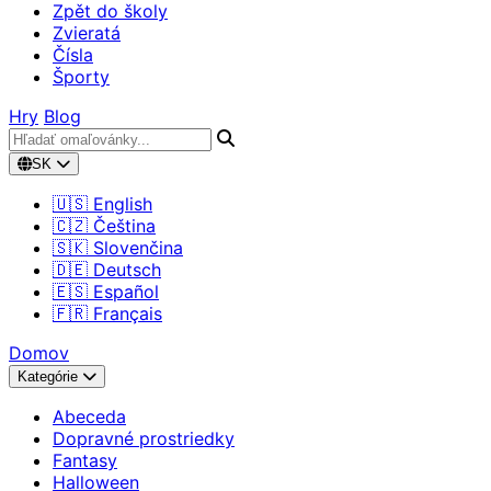
Zpět do školy
Zvieratá
Čísla
Športy
Hry
Blog
SK
🇺🇸 English
🇨🇿 Čeština
🇸🇰 Slovenčina
🇩🇪 Deutsch
🇪🇸 Español
🇫🇷 Français
Domov
Kategórie
Abeceda
Dopravné prostriedky
Fantasy
Halloween