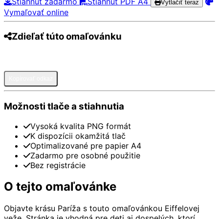
Stiahnuť zadarmo
Stiahnuť PDF A4
Vytlačiť teraz
Vymaľovať online
Zdieľať túto omaľovánku
Pinterest
Facebook
Twitter
WhatsApp
Telegram
Email
Kopírovať odkaz
Možnosti tlače a stiahnutia
Vysoká kvalita PNG formát
K dispozícii okamžitá tlač
Optimalizované pre papier A4
Zadarmo pre osobné použitie
Bez registrácie
O tejto omaľovánke
Objavte krásu Paríža s touto omaľovánkou Eiffelovej
veže. Stránka je vhodná pre deti aj dospelých, ktorí