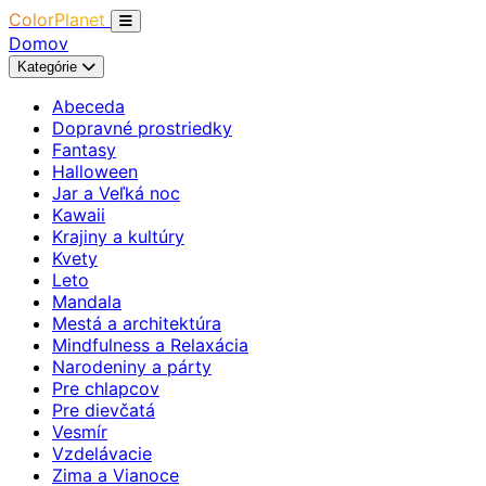
ColorPlanet
Domov
Kategórie
Abeceda
Dopravné prostriedky
Fantasy
Halloween
Jar a Veľká noc
Kawaii
Krajiny a kultúry
Kvety
Leto
Mandala
Mestá a architektúra
Mindfulness a Relaxácia
Narodeniny a párty
Pre chlapcov
Pre dievčatá
Vesmír
Vzdelávacie
Zima a Vianoce