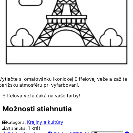
Vytlačte si omaľovánku ikonickej Eiffelovej veže a zažite
parížsku atmosféru pri vyfarbovaní.
Eiffelova veža čaká na vaše farby!
Možnosti stiahnutia
Krajiny a kultúry
Kategória:
1 krát
Stiahnutia: