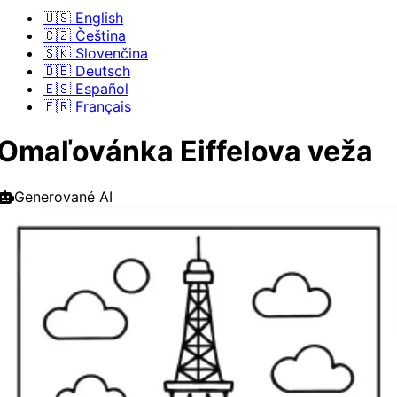
🇺🇸 English
🇨🇿 Čeština
🇸🇰 Slovenčina
🇩🇪 Deutsch
🇪🇸 Español
🇫🇷 Français
Omaľovánka Eiffelova veža
Generované AI