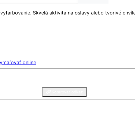
vyfarbovanie. Skvelá aktivita na oslavy alebo tvorivé chví
ymaľovať online
legram
Email
Kopírovať odkaz