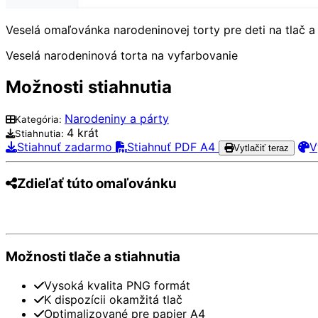
Veselá omaľovánka narodeninovej torty pre deti na tlač a 
Veselá narodeninová torta na vyfarbovanie
Možnosti stiahnutia
Narodeniny a párty
Kategória:
4 krát
Stiahnutia:
Stiahnuť zadarmo
Stiahnuť PDF A4
V
Vytlačiť teraz
Zdieľať túto omaľovánku
Pinterest
Facebook
Twitter
WhatsApp
Te
Možnosti tlače a stiahnutia
Vysoká kvalita PNG formát
K dispozícii okamžitá tlač
Optimalizované pre papier A4