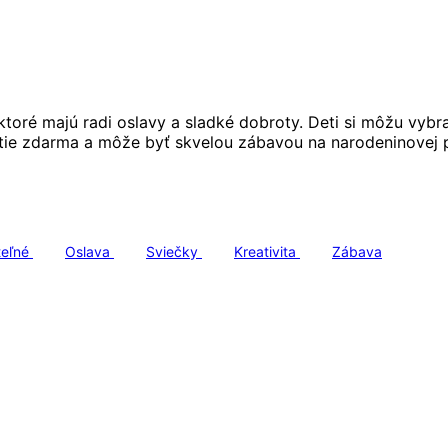
ktoré majú radi oslavy a sladké dobroty. Deti si môžu vybra
utie zdarma a môže byť skvelou zábavou na narodeninovej p
teľné
Oslava
Sviečky
Kreativita
Zábava