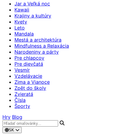
Jar a Veľká noc
Kawaii
Krajiny a kultúry
Kvety
Leto
Mandala
Mestá a architektúra
Mindfulness a Relaxácia
Narodeniny a párty
Pre chlapcov
Pre dievčatá
Vesmír
Vzdelávacie
Zima a Vianoce
Zpět do školy
Zvieratá
Čísla
Športy
Hry
Blog
SK