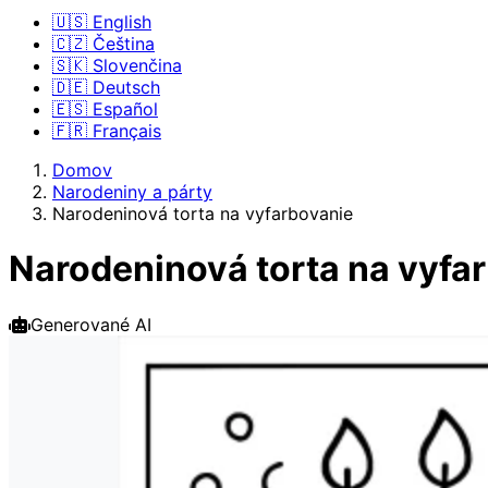
🇺🇸 English
🇨🇿 Čeština
🇸🇰 Slovenčina
🇩🇪 Deutsch
🇪🇸 Español
🇫🇷 Français
Domov
Narodeniny a párty
Narodeninová torta na vyfarbovanie
Narodeninová torta na vyfa
Generované AI