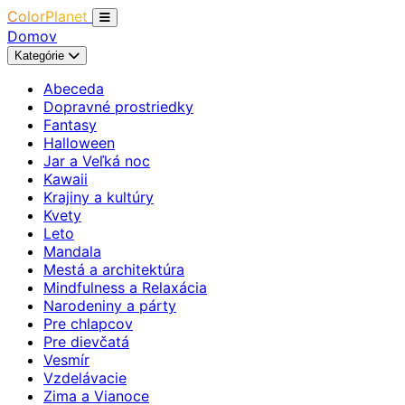
ColorPlanet
Domov
Kategórie
Abeceda
Dopravné prostriedky
Fantasy
Halloween
Jar a Veľká noc
Kawaii
Krajiny a kultúry
Kvety
Leto
Mandala
Mestá a architektúra
Mindfulness a Relaxácia
Narodeniny a párty
Pre chlapcov
Pre dievčatá
Vesmír
Vzdelávacie
Zima a Vianoce