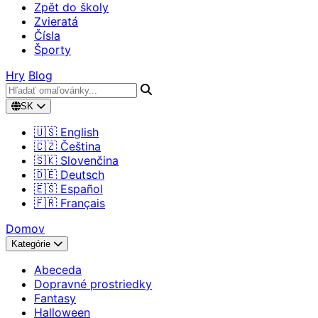
Zpět do školy
Zvieratá
Čísla
Športy
Hry
Blog
SK
🇺🇸 English
🇨🇿 Čeština
🇸🇰 Slovenčina
🇩🇪 Deutsch
🇪🇸 Español
🇫🇷 Français
Domov
Kategórie
Abeceda
Dopravné prostriedky
Fantasy
Halloween