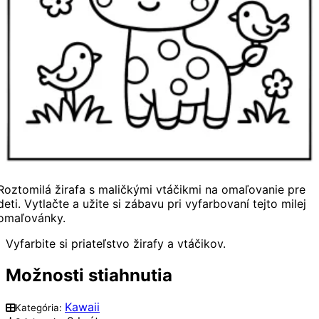
Roztomilá žirafa s maličkými vtáčikmi na omaľovanie pre
deti. Vytlačte a užite si zábavu pri vyfarbovaní tejto milej
omaľovánky.
Vyfarbite si priateľstvo žirafy a vtáčikov.
Možnosti stiahnutia
Kawaii
Kategória: