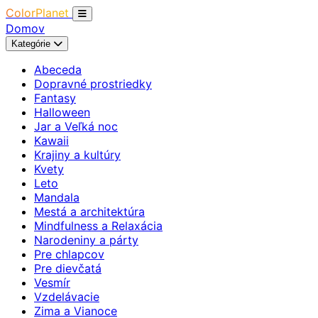
ColorPlanet
Domov
Kategórie
Abeceda
Dopravné prostriedky
Fantasy
Halloween
Jar a Veľká noc
Kawaii
Krajiny a kultúry
Kvety
Leto
Mandala
Mestá a architektúra
Mindfulness a Relaxácia
Narodeniny a párty
Pre chlapcov
Pre dievčatá
Vesmír
Vzdelávacie
Zima a Vianoce