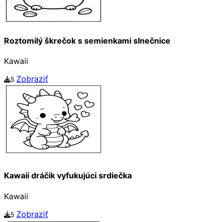
Roztomilý škrečok s semienkami slnečnice
Kawaii
Zobraziť
5
Kawaii dráčik vyfukujúci srdiečka
Kawaii
Zobraziť
5