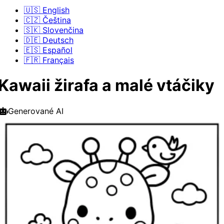
🇺🇸 English
🇨🇿 Čeština
🇸🇰 Slovenčina
🇩🇪 Deutsch
🇪🇸 Español
🇫🇷 Français
Kawaii žirafa a malé vtáčiky
Generované AI