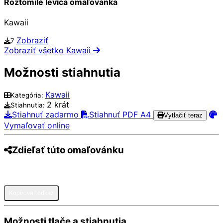
Roztomilé levíča omaľovánka
Kawaii
Zobraziť
7
Zobraziť všetko Kawaii
Možnosti stiahnutia
Kawaii
Kategória:
2 krát
Stiahnutia:
Stiahnuť zadarmo
Stiahnuť PDF A4
Vytlačiť teraz
Vymaľovať online
Zdieľať túto omaľovánku
Pinterest
Facebook
Twitter
WhatsApp
Telegram
Email
Kopírovať odkaz
Možnosti tlače a stiahnutia