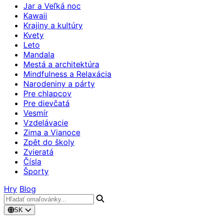
Jar a Veľká noc
Kawaii
Krajiny a kultúry
Kvety
Leto
Mandala
Mestá a architektúra
Mindfulness a Relaxácia
Narodeniny a párty
Pre chlapcov
Pre dievčatá
Vesmír
Vzdelávacie
Zima a Vianoce
Zpět do školy
Zvieratá
Čísla
Športy
Hry
Blog
SK