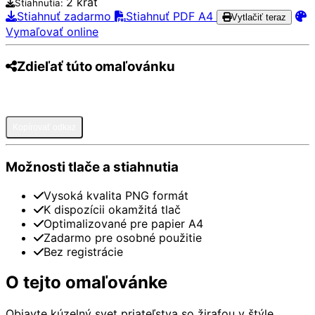
2 krát
Stiahnutia:
Stiahnuť zadarmo
Stiahnuť PDF A4
Vytlačiť teraz
Vymaľovať online
Zdieľať túto omaľovánku
Pinterest
Facebook
Twitter
WhatsApp
Telegram
Email
Kopírovať odkaz
Možnosti tlače a stiahnutia
Vysoká kvalita PNG formát
K dispozícii okamžitá tlač
Optimalizované pre papier A4
Zadarmo pre osobné použitie
Bez registrácie
O tejto omaľovánke
Objavte kúzelný svet priateľstva so žirafou v štýle