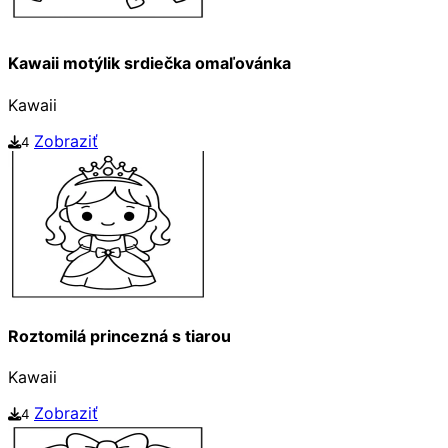
Kawaii motýlik srdiečka omaľovánka
Kawaii
Zobraziť
4
Roztomilá princezná s tiarou
Kawaii
Zobraziť
4