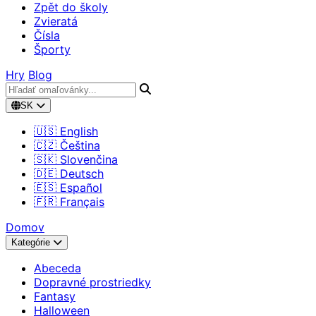
Zpět do školy
Zvieratá
Čísla
Športy
Hry
Blog
SK
🇺🇸 English
🇨🇿 Čeština
🇸🇰 Slovenčina
🇩🇪 Deutsch
🇪🇸 Español
🇫🇷 Français
Domov
Kategórie
Abeceda
Dopravné prostriedky
Fantasy
Halloween