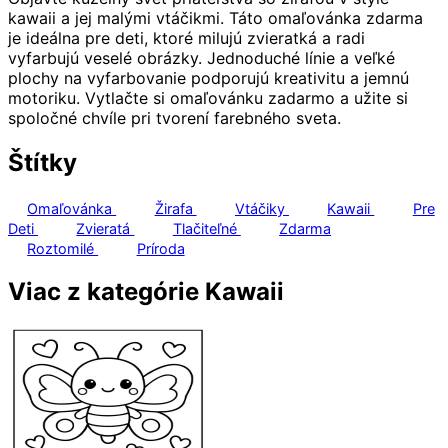
kawaii a jej malými vtáčikmi. Táto omaľovánka zdarma
je ideálna pre deti, ktoré milujú zvieratká a radi
vyfarbujú veselé obrázky. Jednoduché línie a veľké
plochy na vyfarbovanie podporujú kreativitu a jemnú
motoriku. Vytlačte si omaľovánku zadarmo a užite si
spoločné chvíle pri tvorení farebného sveta.
Štítky
Omaľovánka
Žirafa
Vtáčiky
Kawaii
Pre
Deti
Zvieratá
Tlačiteľné
Zdarma
Roztomilé
Príroda
Viac z kategórie Kawaii