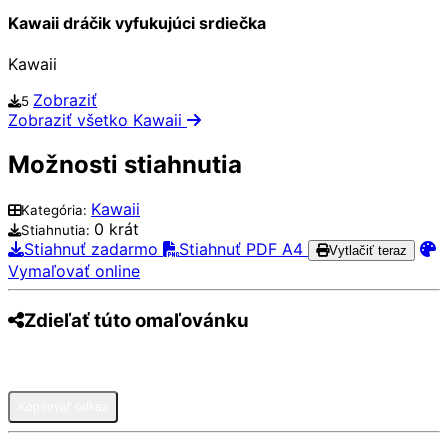
Kawaii dráčik vyfukujúci srdiečka
Kawaii
Zobraziť
5
Zobraziť všetko Kawaii
Možnosti stiahnutia
Kawaii
Kategória:
0 krát
Stiahnutia:
Stiahnuť zadarmo
Stiahnuť PDF A4
Vytlačiť teraz
Vymaľovať online
Zdieľať túto omaľovánku
Pinterest
Facebook
Twitter
WhatsApp
Telegram
Email
Kopírovať odkaz