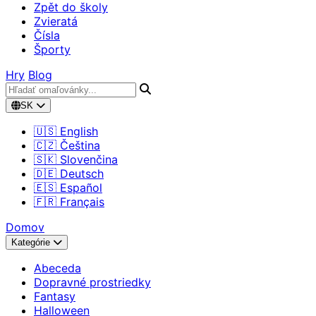
Zpět do školy
Zvieratá
Čísla
Športy
Hry
Blog
SK
🇺🇸 English
🇨🇿 Čeština
🇸🇰 Slovenčina
🇩🇪 Deutsch
🇪🇸 Español
🇫🇷 Français
Domov
Kategórie
Abeceda
Dopravné prostriedky
Fantasy
Halloween