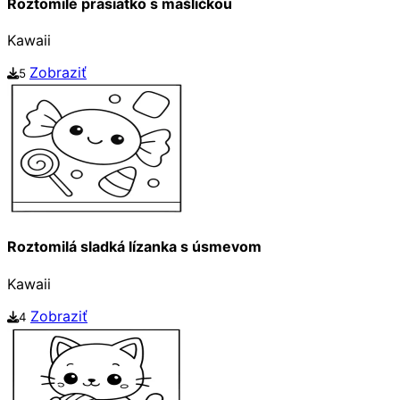
Roztomilé prasiatko s mašličkou
Kawaii
Zobraziť
5
Roztomilá sladká lízanka s úsmevom
Kawaii
Zobraziť
4