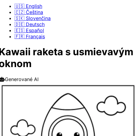
🇺🇸 English
🇨🇿 Čeština
🇸🇰 Slovenčina
🇩🇪 Deutsch
🇪🇸 Español
🇫🇷 Français
Kawaii raketa s usmievavým
oknom
Generované AI