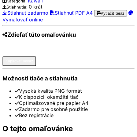
Kawaii
Kategória:
0 krát
Stiahnutia:
Stiahnuť zadarmo
Stiahnuť PDF A4
Vytlačiť teraz
Vymaľovať online
Zdieľať túto omaľovánku
Pinterest
Facebook
Twitter
WhatsApp
Telegram
Email
Kopírovať odkaz
Možnosti tlače a stiahnutia
Vysoká kvalita PNG formát
K dispozícii okamžitá tlač
Optimalizované pre papier A4
Zadarmo pre osobné použitie
Bez registrácie
O tejto omaľovánke