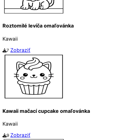
Roztomilé levíča omaľovánka
Kawaii
Zobraziť
7
Kawaii mačací cupcake omaľovánka
Kawaii
Zobraziť
9