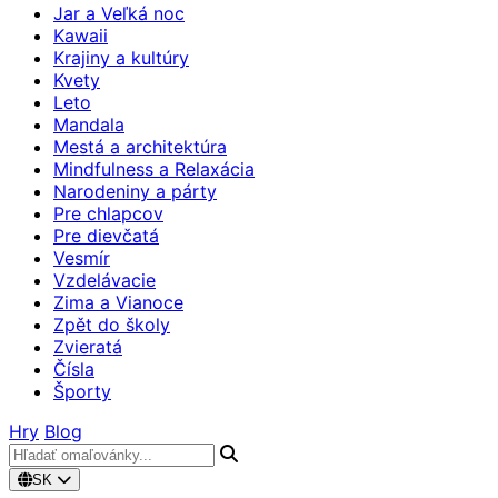
Jar a Veľká noc
Kawaii
Krajiny a kultúry
Kvety
Leto
Mandala
Mestá a architektúra
Mindfulness a Relaxácia
Narodeniny a párty
Pre chlapcov
Pre dievčatá
Vesmír
Vzdelávacie
Zima a Vianoce
Zpět do školy
Zvieratá
Čísla
Športy
Hry
Blog
SK