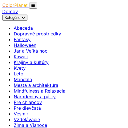
ColorPlanet
Domov
Kategórie
Abeceda
Dopravné prostriedky
Fantasy
Halloween
Jar a Veľká noc
Kawaii
Krajiny a kultúry
Kvety
Leto
Mandala
Mestá a architektúra
Mindfulness a Relaxácia
Narodeniny a párty
Pre chlapcov
Pre dievčatá
Vesmír
Vzdelávacie
Zima a Vianoce