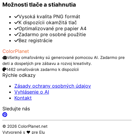
Možnosti tlače a stiahnutia
Vysoká kvalita PNG formát
K dispozícii okamžitá tlač
Optimalizované pre papier A4
Zadarmo pre osobné použitie
Bez registrácie
ColorPlanet
Všetky omaľovánky sú generované pomocou AI. Zadarmo pre
deti a dospelých pre zábavu a rozvoj kreativity.
1462 omaľovárok zadarmo k dispozícii
Rýchle odkazy
Zásady ochrany osobných údajov
Vyhlásenie o AI
Kontakt
Sledujte nás
© 2026 ColorPlanet.net
Vytvorené s ❤️ pre Elu