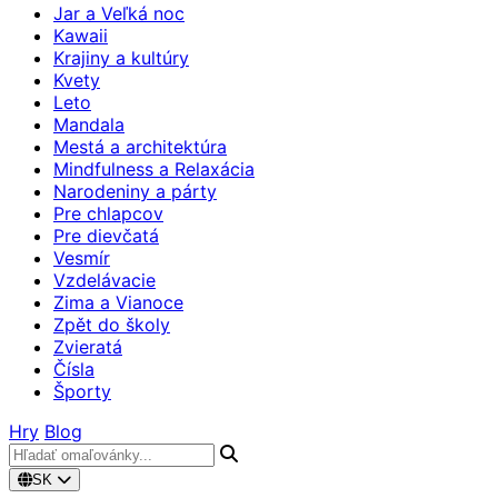
Jar a Veľká noc
Kawaii
Krajiny a kultúry
Kvety
Leto
Mandala
Mestá a architektúra
Mindfulness a Relaxácia
Narodeniny a párty
Pre chlapcov
Pre dievčatá
Vesmír
Vzdelávacie
Zima a Vianoce
Zpět do školy
Zvieratá
Čísla
Športy
Hry
Blog
SK