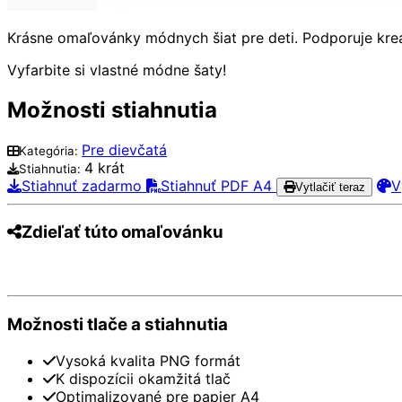
Krásne omaľovánky módnych šiat pre deti. Podporuje krea
Vyfarbite si vlastné módne šaty!
Možnosti stiahnutia
Pre dievčatá
Kategória:
4 krát
Stiahnutia:
Stiahnuť zadarmo
Stiahnuť PDF A4
V
Vytlačiť teraz
Zdieľať túto omaľovánku
Pinterest
Facebook
Twitter
WhatsApp
Te
Možnosti tlače a stiahnutia
Vysoká kvalita PNG formát
K dispozícii okamžitá tlač
Optimalizované pre papier A4