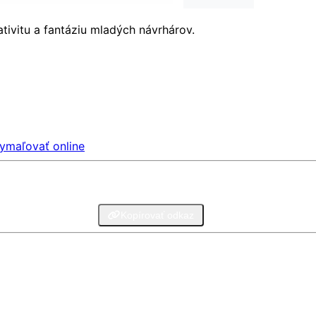
tivitu a fantáziu mladých návrhárov.
ymaľovať online
legram
Email
Kopírovať odkaz