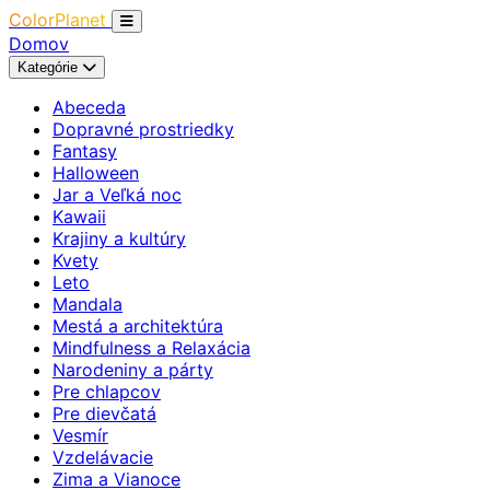
ColorPlanet
Domov
Kategórie
Abeceda
Dopravné prostriedky
Fantasy
Halloween
Jar a Veľká noc
Kawaii
Krajiny a kultúry
Kvety
Leto
Mandala
Mestá a architektúra
Mindfulness a Relaxácia
Narodeniny a párty
Pre chlapcov
Pre dievčatá
Vesmír
Vzdelávacie
Zima a Vianoce