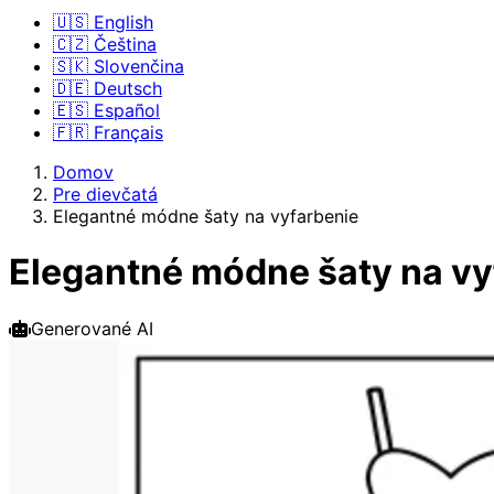
🇺🇸 English
🇨🇿 Čeština
🇸🇰 Slovenčina
🇩🇪 Deutsch
🇪🇸 Español
🇫🇷 Français
Domov
Pre dievčatá
Elegantné módne šaty na vyfarbenie
Elegantné módne šaty na vy
Generované AI