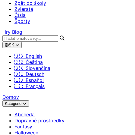
Zpět do školy
Zvieratá
Čísla
Športy
Hry
Blog
SK
🇺🇸 English
🇨🇿 Čeština
🇸🇰 Slovenčina
🇩🇪 Deutsch
🇪🇸 Español
🇫🇷 Français
Domov
Kategórie
Abeceda
Dopravné prostriedky
Fantasy
Halloween