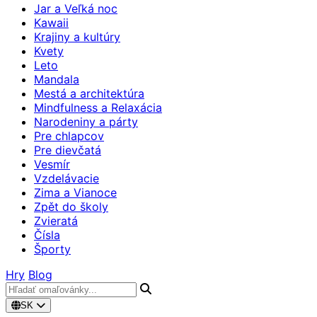
Jar a Veľká noc
Kawaii
Krajiny a kultúry
Kvety
Leto
Mandala
Mestá a architektúra
Mindfulness a Relaxácia
Narodeniny a párty
Pre chlapcov
Pre dievčatá
Vesmír
Vzdelávacie
Zima a Vianoce
Zpět do školy
Zvieratá
Čísla
Športy
Hry
Blog
SK