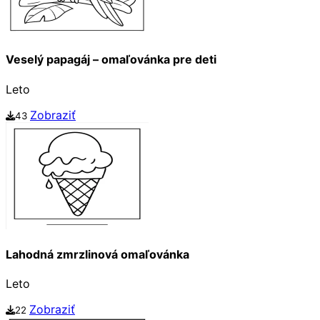
Veselý papagáj – omaľovánka pre deti
Leto
Zobraziť
43
Lahodná zmrzlinová omaľovánka
Leto
Zobraziť
22