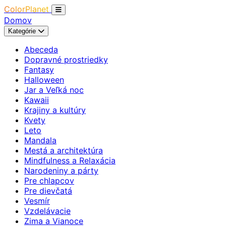
ColorPlanet
Domov
Kategórie
Abeceda
Dopravné prostriedky
Fantasy
Halloween
Jar a Veľká noc
Kawaii
Krajiny a kultúry
Kvety
Leto
Mandala
Mestá a architektúra
Mindfulness a Relaxácia
Narodeniny a párty
Pre chlapcov
Pre dievčatá
Vesmír
Vzdelávacie
Zima a Vianoce