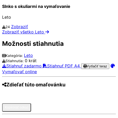
Slnko s okuliarmi na vymaľovanie
Leto
Zobraziť
24
Zobraziť všetko Leto
Možnosti stiahnutia
Leto
Kategória:
0 krát
Stiahnutia:
Stiahnuť zadarmo
Stiahnuť PDF A4
Vytlačiť teraz
Vymaľovať online
Zdieľať túto omaľovánku
Pinterest
Facebook
Twitter
WhatsApp
Telegram
Email
Kopírovať odkaz