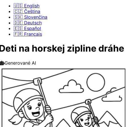
🇺🇸 English
🇨🇿 Čeština
🇸🇰 Slovenčina
🇩🇪 Deutsch
🇪🇸 Español
🇫🇷 Français
Deti na horskej zipline dráhe
Generované AI