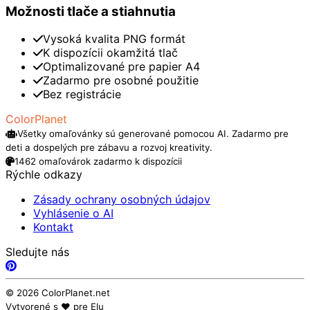
Možnosti tlače a stiahnutia
Vysoká kvalita PNG formát
K dispozícii okamžitá tlač
Optimalizované pre papier A4
Zadarmo pre osobné použitie
Bez registrácie
ColorPlanet
Všetky omaľovánky sú generované pomocou AI. Zadarmo pre
deti a dospelých pre zábavu a rozvoj kreativity.
1462 omaľovárok zadarmo k dispozícii
Rýchle odkazy
Zásady ochrany osobných údajov
Vyhlásenie o AI
Kontakt
Sledujte nás
© 2026 ColorPlanet.net
Vytvorené s ❤️ pre Elu