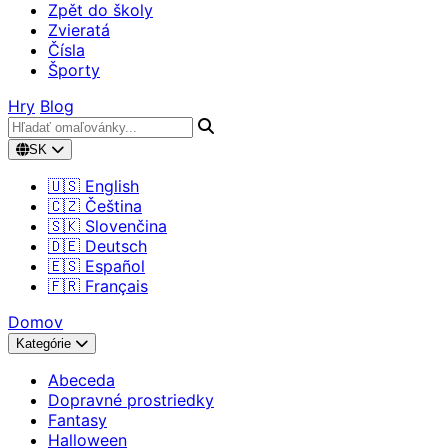
Zpět do školy
Zvieratá
Čísla
Športy
Hry
Blog
SK
🇺🇸 English
🇨🇿 Čeština
🇸🇰 Slovenčina
🇩🇪 Deutsch
🇪🇸 Español
🇫🇷 Français
Domov
Kategórie
Abeceda
Dopravné prostriedky
Fantasy
Halloween