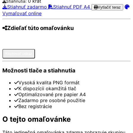
0 krát
Stiahnutia:
Stiahnuť zadarmo
Stiahnuť PDF A4
Vytlačiť teraz
Vymaľovať online
Zdieľať túto omaľovánku
Pinterest
Facebook
Twitter
WhatsApp
Telegram
Email
Kopírovať odkaz
Možnosti tlače a stiahnutia
Vysoká kvalita PNG formát
K dispozícii okamžitá tlač
Optimalizované pre papier A4
Zadarmo pre osobné použitie
Bez registrácie
O tejto omaľovánke
Táto jedinečná omaľovánka zdarma zobrazuje skupinu