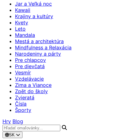
Jar a Veľká noc
Kawaii
Krajiny a kultúry
Kvety
Leto
Mandala
Mestá a architektúra
Mindfulness a Relaxácia
Narodeniny a párty
Pre chlapcov
Pre dievčatá
Vesmír
Vzdelávacie
Zima a Vianoce
Zpět do školy
Zvieratá
Čísla
Športy
Hry
Blog
SK