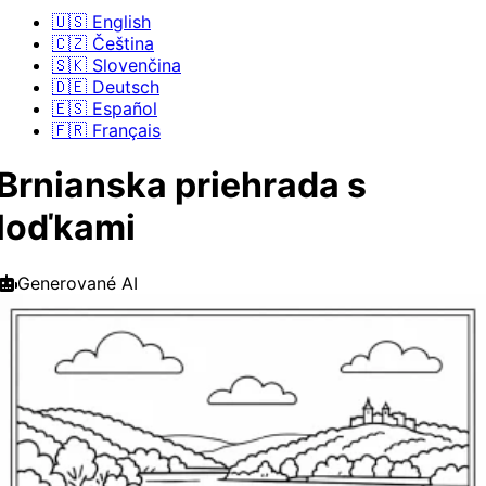
🇺🇸 English
🇨🇿 Čeština
🇸🇰 Slovenčina
🇩🇪 Deutsch
🇪🇸 Español
🇫🇷 Français
Brnianska priehrada s
loďkami
Generované AI