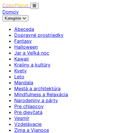
ColorPlanet
Domov
Kategórie
Abeceda
Dopravné prostriedky
Fantasy
Halloween
Jar a Veľká noc
Kawaii
Krajiny a kultúry
Kvety
Leto
Mandala
Mestá a architektúra
Mindfulness a Relaxácia
Narodeniny a párty
Pre chlapcov
Pre dievčatá
Vesmír
Vzdelávacie
Zima a Vianoce