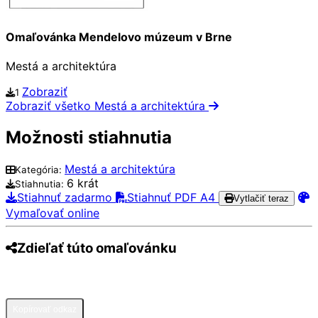
Omaľovánka Mendelovo múzeum v Brne
Mestá a architektúra
Zobraziť
1
Zobraziť všetko Mestá a architektúra
Možnosti stiahnutia
Mestá a architektúra
Kategória:
6 krát
Stiahnutia:
Stiahnuť zadarmo
Stiahnuť PDF A4
Vytlačiť teraz
Vymaľovať online
Zdieľať túto omaľovánku
Pinterest
Facebook
Twitter
WhatsApp
Telegram
Email
Kopírovať odkaz