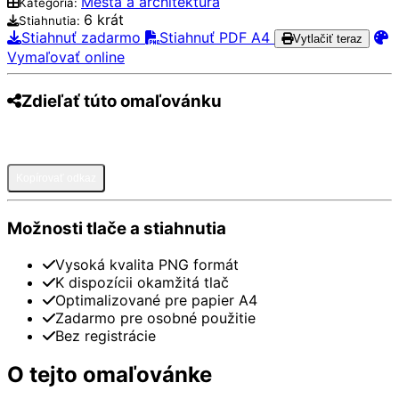
Mestá a architektúra
Kategória:
6 krát
Stiahnutia:
Stiahnuť zadarmo
Stiahnuť PDF A4
Vytlačiť teraz
Vymaľovať online
Zdieľať túto omaľovánku
Pinterest
Facebook
Twitter
WhatsApp
Telegram
Email
Kopírovať odkaz
Možnosti tlače a stiahnutia
Vysoká kvalita PNG formát
K dispozícii okamžitá tlač
Optimalizované pre papier A4
Zadarmo pre osobné použitie
Bez registrácie
O tejto omaľovánke