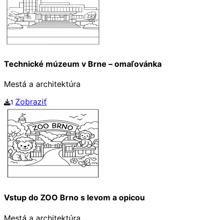
Technické múzeum v Brne – omaľovánka
Mestá a architektúra
Zobraziť
1
Vstup do ZOO Brno s levom a opicou
Mestá a architektúra