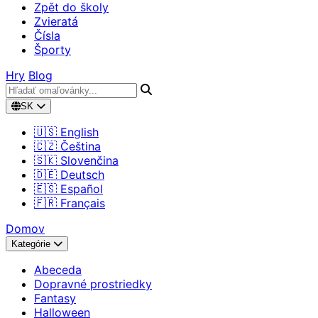
Zpět do školy
Zvieratá
Čísla
Športy
Hry
Blog
SK
🇺🇸 English
🇨🇿 Čeština
🇸🇰 Slovenčina
🇩🇪 Deutsch
🇪🇸 Español
🇫🇷 Français
Domov
Kategórie
Abeceda
Dopravné prostriedky
Fantasy
Halloween