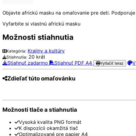
Objavte africkú masku na omaľovanie pre deti. Podporuje k
Vyfarbite si vlastnú africkú masku
Možnosti stiahnutia
Krajiny a kultúry
Kategória:
20 krát
Stiahnutia:
Stiahnuť zadarmo
Stiahnuť PDF A4
V
Vytlačiť teraz
Zdieľať túto omaľovánku
Pinterest
Facebook
Twitter
WhatsApp
Te
Možnosti tlače a stiahnutia
Vysoká kvalita PNG formát
K dispozícii okamžitá tlač
Optimalizované pre papier A4