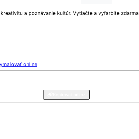
reativitu a poznávanie kultúr. Vytlačte a vyfarbite zdarma
ymaľovať online
legram
Email
Kopírovať odkaz