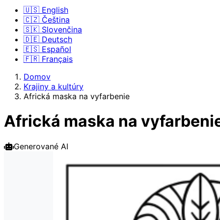
🇺🇸 English
🇨🇿 Čeština
🇸🇰 Slovenčina
🇩🇪 Deutsch
🇪🇸 Español
🇫🇷 Français
Domov
Krajiny a kultúry
Africká maska na vyfarbenie
Africká maska na vyfarbeni
Generované AI