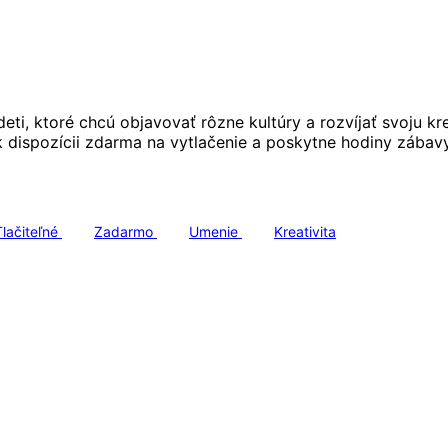
eti, ktoré chcú objavovať rôzne kultúry a rozvíjať svoju kr
k dispozícii zdarma na vytlačenie a poskytne hodiny zábav
Tlačiteľné
Zadarmo
Umenie
Kreativita