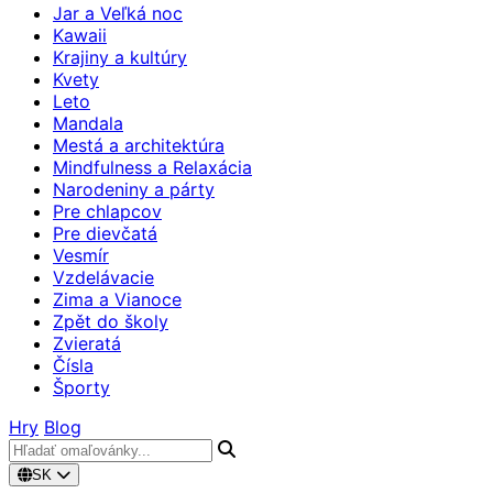
Jar a Veľká noc
Kawaii
Krajiny a kultúry
Kvety
Leto
Mandala
Mestá a architektúra
Mindfulness a Relaxácia
Narodeniny a párty
Pre chlapcov
Pre dievčatá
Vesmír
Vzdelávacie
Zima a Vianoce
Zpět do školy
Zvieratá
Čísla
Športy
Hry
Blog
SK