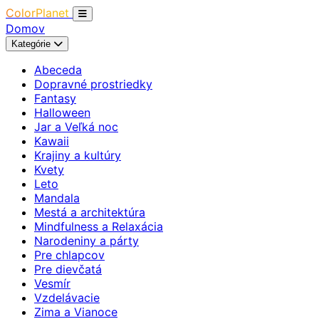
ColorPlanet
Domov
Kategórie
Abeceda
Dopravné prostriedky
Fantasy
Halloween
Jar a Veľká noc
Kawaii
Krajiny a kultúry
Kvety
Leto
Mandala
Mestá a architektúra
Mindfulness a Relaxácia
Narodeniny a párty
Pre chlapcov
Pre dievčatá
Vesmír
Vzdelávacie
Zima a Vianoce