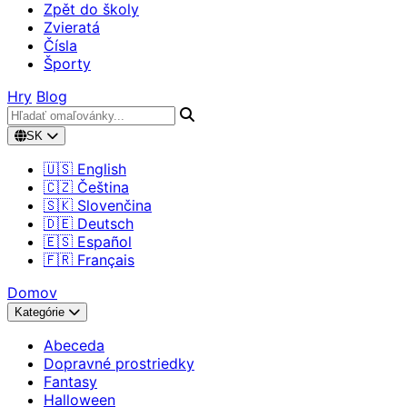
Zpět do školy
Zvieratá
Čísla
Športy
Hry
Blog
SK
🇺🇸 English
🇨🇿 Čeština
🇸🇰 Slovenčina
🇩🇪 Deutsch
🇪🇸 Español
🇫🇷 Français
Domov
Kategórie
Abeceda
Dopravné prostriedky
Fantasy
Halloween