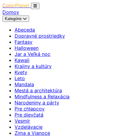
ColorPlanet
Domov
Kategórie
Abeceda
Dopravné prostriedky
Fantasy
Halloween
Jar a Veľká noc
Kawaii
Krajiny a kultúry
Kvety
Leto
Mandala
Mestá a architektúra
Mindfulness a Relaxácia
Narodeniny a párty
Pre chlapcov
Pre dievčatá
Vesmír
Vzdelávacie
Zima a Vianoce