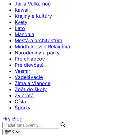
Jar a Veľká noc
Kawaii
Krajiny a kultúry
Kvety
Leto
Mandala
Mestá a architektúra
Mindfulness a Relaxácia
Narodeniny a párty
Pre chlapcov
Pre dievčatá
Vesmír
Vzdelávacie
Zima a Vianoce
Zpět do školy
Zvieratá
Čísla
Športy
Hry
Blog
SK