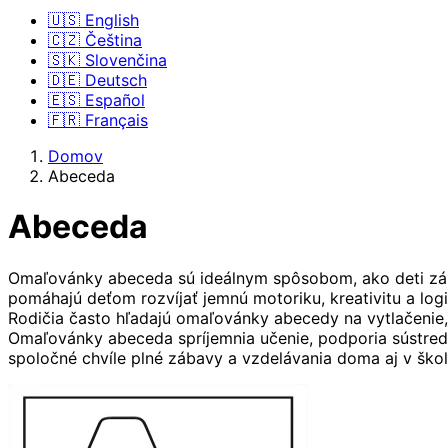
🇺🇸 English
🇨🇿 Čeština
🇸🇰 Slovenčina
🇩🇪 Deutsch
🇪🇸 Español
🇫🇷 Français
Domov
Abeceda
Abeceda
Omaľovánky abeceda sú ideálnym spôsobom, ako deti zába
pomáhajú deťom rozvíjať jemnú motoriku, kreativitu a logic
Rodičia často hľadajú omaľovánky abecedy na vytlačenie, 
Omaľovánky abeceda spríjemnia učenie, podporia sústreden
spoločné chvíle plné zábavy a vzdelávania doma aj v škol
Omaľovánky